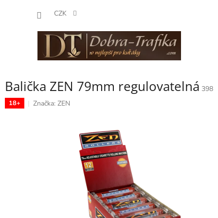
Přejít
NÁKUP
na
CZK
obsah
KOŠÍK
Balička ZEN 79mm regulovatelná
398
Značka:
ZEN
18+