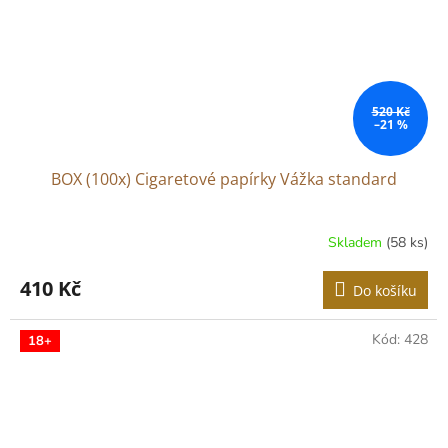
520 Kč
–21 %
BOX (100x) Cigaretové papírky Vážka standard
Skladem
(58 ks)
Průměrné
hodnocení
produktu
410 Kč
Do košíku
je
4,6
z
Kód:
428
18+
5
hvězdiček.