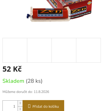
52 Kč
Měrná
Skladem
(28 ks)
cena:
Můžeme doručit do:
11.8.2026
Přidat do košíku