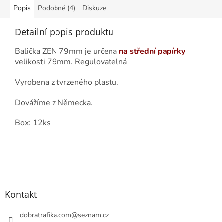
Popis
Podobné (4)
Diskuze
Detailní popis produktu
Balička ZEN 79mm je určena
na střední papírky
velikosti 79mm. Regulovatelná
Vyrobena z tvrzeného plastu.
Dovážíme z Německa.
Box: 12ks
Z
á
p
a
Kontakt
t
í
dobratrafika.com
@
seznam.cz