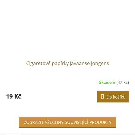
Cigaretové papírky Javaanse jongens
Skladem
(47 ks)
Průměrné
hodnocení
produktu
19 Kč
Do košíku
je
3,0
z
5
ZOBRAZIT VŠECHNY SOUVISEJÍCÍ PRODUKTY
hvězdiček.