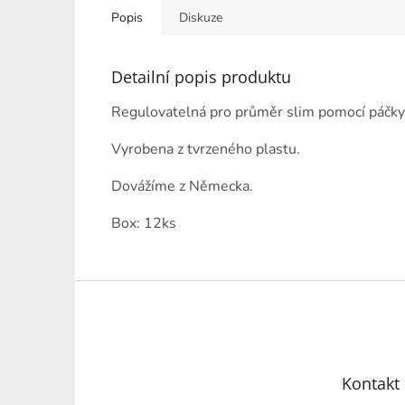
hvězdiček.
Popis
Diskuze
Detailní popis produktu
Regulovatelná pro průměr slim pomocí páčky
Vyrobena z tvrzeného plastu.
Dovážíme z Německa.
Box: 12ks
Z
á
p
a
t
Kontakt
í