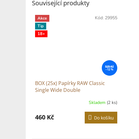
Související produkty
Kód:
29955
Akce
Tip
18+
525 Kč
–12 %
BOX (25x) Papírky RAW Classic
Single Wide Double
Skladem
(2 ks)
Průměrné
hodnocení
produktu
460 Kč
Do košíku
je
5,0
z
5