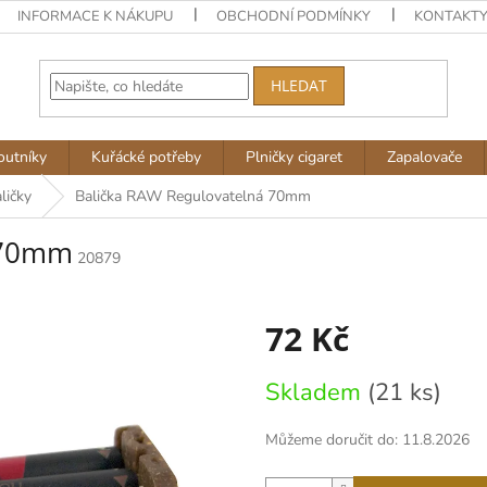
INFORMACE K NÁKUPU
OBCHODNÍ PODMÍNKY
KONTAKT
HLEDAT
outníky
Kuřácké potřeby
Plničky cigaret
Zapalovače
ličky
Balička RAW Regulovatelná 70mm
 70mm
20879
72 Kč
Měrná
Skladem
(21 ks)
cena:
Můžeme doručit do:
11.8.2026