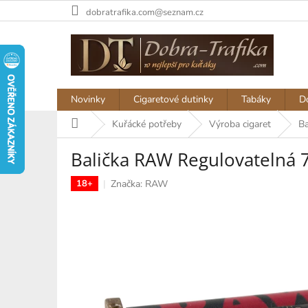
Přejít
dobratrafika.com@seznam.cz
na
obsah
Novinky
Cigaretové dutinky
Tabáky
D
Domů
Kuřácké potřeby
Výroba cigaret
Ba
Balička RAW Regulovatelná
Značka:
RAW
18+