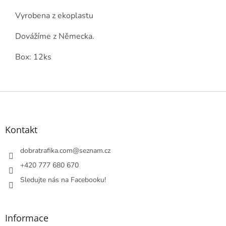
Vyrobena z ekoplastu
Dovážíme z Německa.
Box: 12ks
Z
á
p
a
Kontakt
t
í
dobratrafika.com
@
seznam.cz
+420 777 680 670
Sledujte nás na Facebooku!
Informace