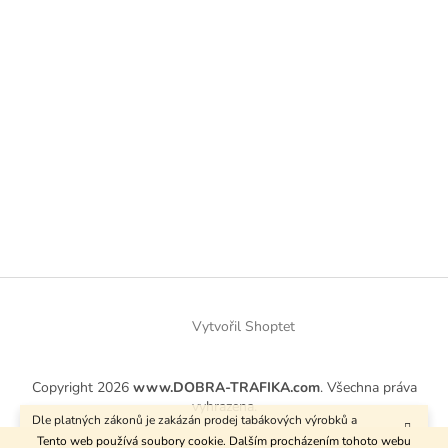
Vytvořil Shoptet
Copyright 2026
www.DOBRA-TRAFIKA.com
. Všechna práva
vyhrazena.
Dle platných zákonů je zakázán prodej tabákových výrobků a
kuřáckých pomůcek osobám mladším 18 let.
Tento web používá soubory cookie. Dalším procházením tohoto webu