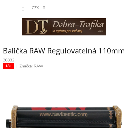
Přejít
NÁKUP
na
CZK
obsah
KOŠÍK
Balička RAW Regulovatelná 110mm
20882
Značka:
RAW
18+