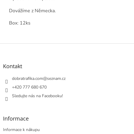
Dovážíme z Německa.
Box: 12ks
Z
á
p
a
Kontakt
t
í
dobratrafika.com
@
seznam.cz
+420 777 680 670
Sledujte nás na Facebooku!
Informace
Informace k nákupu