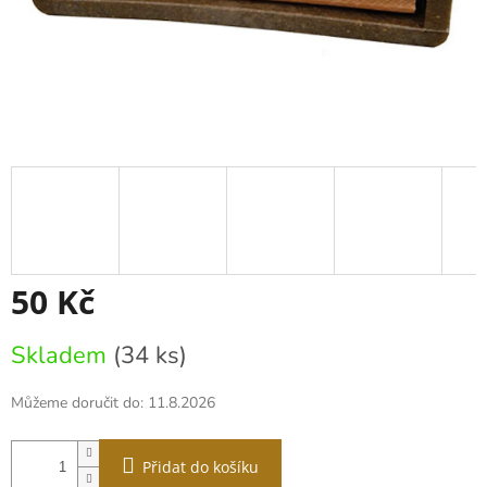
50 Kč
Měrná
Skladem
(34 ks)
cena:
Můžeme doručit do:
11.8.2026
Přidat do košíku