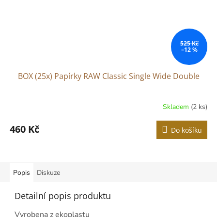
525 Kč
–12 %
BOX (25x) Papírky RAW Classic Single Wide Double
Skladem
(2 ks)
Průměrné
hodnocení
produktu
460 Kč
Do košíku
je
5,0
z
5
hvězdiček.
Popis
Diskuze
Detailní popis produktu
Vyrobena z ekoplastu