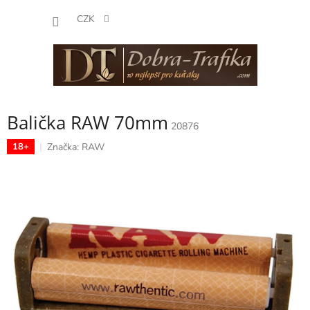
Přejít
NÁKUP
na
CZK
obsah
KOŠÍK
Balička RAW 70mm
20876
Značka:
RAW
18+