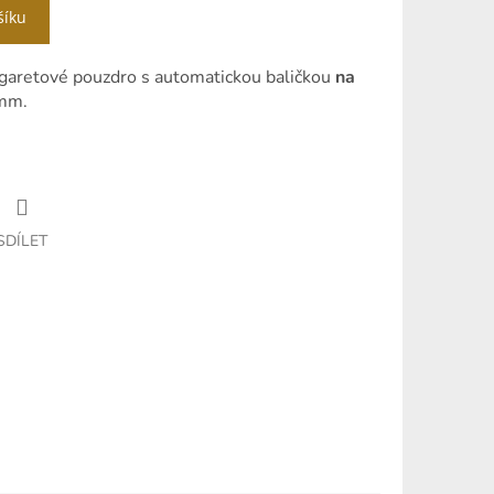
šíku
igaretové pouzdro s automatickou baličkou
na
0mm.
SDÍLET