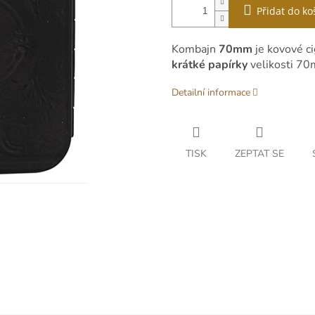
Přidat do ko
Kombajn
70m
m
je kovové c
krátké papírky
velikosti 7
Detailní informace
TISK
ZEPTAT SE