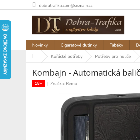
Přejít
dobratrafika.com@seznam.cz
na
obsah
Novinky
Cigaretové dutinky
Tabáky
D
Domů
Kuřácké potřeby
Potřeby pro huliče
Kombajn - Automatická bali
Značka:
Remo
18+