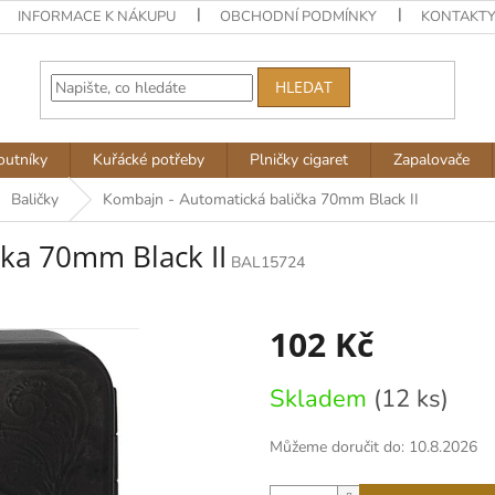
INFORMACE K NÁKUPU
OBCHODNÍ PODMÍNKY
KONTAKT
HLEDAT
outníky
Kuřácké potřeby
Plničky cigaret
Zapalovače
Baličky
Kombajn - Automatická balička 70mm Black II
čka 70mm Black II
BAL15724
102 Kč
Měrná
Skladem
(12 ks)
cena:
Můžeme doručit do:
10.8.2026