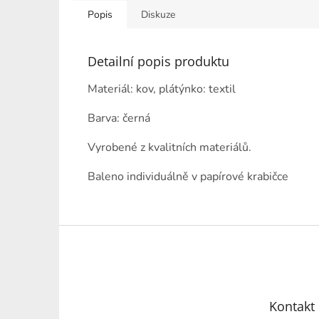
Popis
Diskuze
Detailní popis produktu
Materiál: kov, plátýnko: textil
Barva: černá
Vyrobené z kvalitních materiálů.
Baleno individuálně v papírové krabičce
Z
á
p
a
t
Kontakt
í